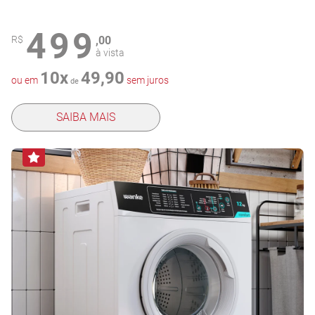
499
R$
,00
à vista
10x
49,90
ou em
sem juros
de
SAIBA MAIS