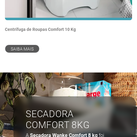
Centrífuga de Roupas Comfort 10 Kg
Ce
SAIBA MAIS
SECADORA
COMFORT 8KG
A
Secadora Wanke Comfort 8 kg
foi