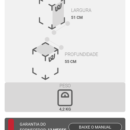
LARGURA
51 CM
PROFUNDIDADE
55 CM
PESO
4,2 KG
GARANTIA DO
BAIXE O MANUAL