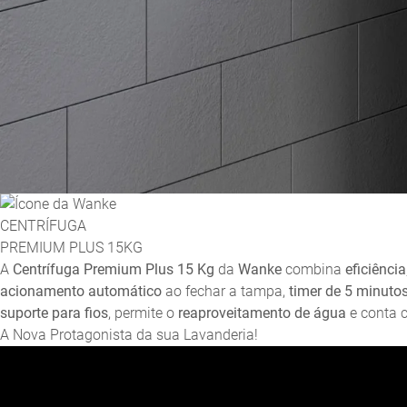
CENTRÍFUGA
PREMIUM PLUS 15KG
A
Centrífuga Premium Plus 15 Kg
da
Wanke
combina
eficiência
acionamento automático
ao fechar a tampa,
timer de 5 minuto
suporte para fios
, permite o
reaproveitamento de água
e conta
A Nova Protagonista da sua Lavanderia!