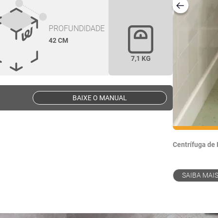
PROFUNDIDADE
42 CM
7,1 KG
BAIXE O MANUAL
Centrífuga de
SAIBA MAI