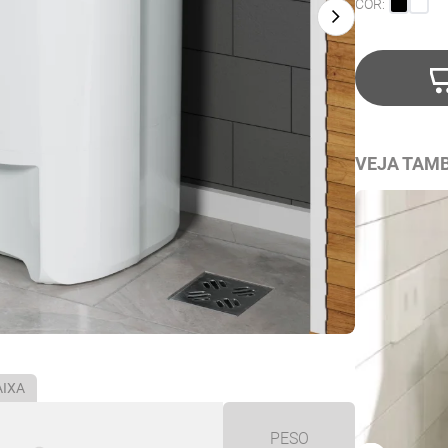
COR:
VEJA TAM
AIXA
PESO