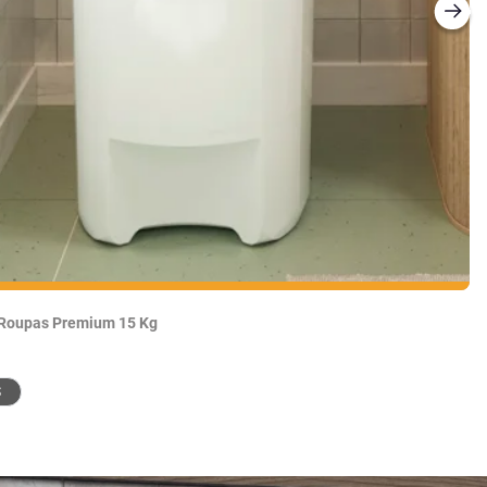
 Roupas Premium 15 Kg
Ce
S