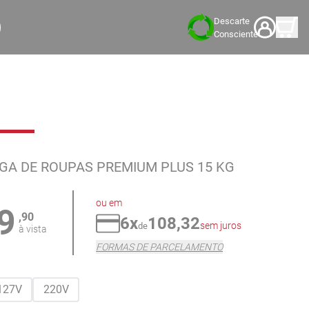
Descarte
Consciente
GA DE ROUPAS PREMIUM PLUS 15 KG
ou em
9
,90
6x
108,32
sem juros
de
à vista
FORMAS DE PARCELAMENTO
127V
220V